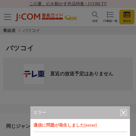
この夏、心を動かす作品特集 | J:COM TV
検索
CS番組一覧
番組表
番組表
バツコイ
バツコイ
直近の放送予定はありません
エラー
通信に問題が発生しました[error]
同じジャンルのおすすめ番組