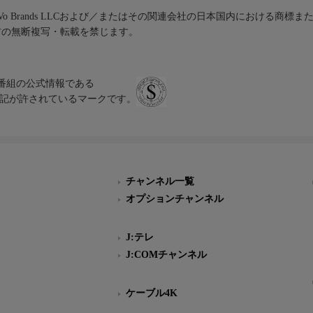
iVo Brands LLCおよび／またはその関連会社の日本国内における商標
材の無断複写・転載を禁じます。
、テレビ番組の公式情報である
スにのみ表記が許されているマークです。
チャンネル一覧
オプションチャンネル
J:テレ
J:COMチャンネル
ケーブル4K