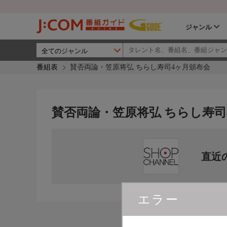
ジャンル
番組表
賛否両論・笠原将弘 ちらし寿司4ヶ月頒布会
賛否両論・笠原将弘 ちらし寿司
直近
エラー