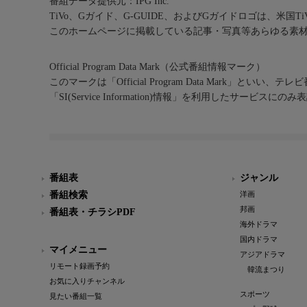
番組データ提供元：IPG Inc.
TiVo、Gガイド、G-GUIDE、およびGガイドロゴは、米国T
このホームページに掲載している記事・写真等あらゆる素
Official Program Data Mark（公式番組情報マーク）
このマークは「Official Program Data Mark」といい
「SI(Service Information)情報」を利用したサービ
番組表
ジャンル
番組検索
洋画
邦画
番組表・チラシPDF
海外ドラマ
国内ドラマ
マイメニュー
アジアドラマ
リモート録画予約
韓流まつり
お気に入りチャンネル
スポーツ
見たい番組一覧