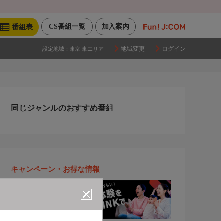
CS番組一覧
加入案内
番組表
地域変更
ログイン
設定地域：
東京 東エリア
同じジャンルのおすすめ番組
キャンペーン・お得な情報