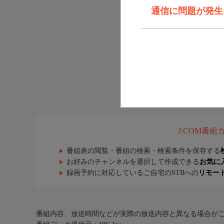
通信に問題が発生しま
J:COM番
番組表の閲覧・番組の検索・検索条件を保存する
お好みのチャンネルを選択して作成できる
お気に
録画予約に対応しているご自宅のSTBへの
リモー
番組内容、放送時間などが実際の放送内容と異なる場合が