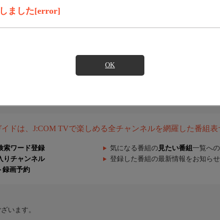
した[error]
OK
組ガイドは、J:COM TVで楽しめる全チャンネルを網羅した番組
検索ワード登録
気になる番組の
見たい番組
一覧への
入りチャンネル
登録した番組の最新情報をお知らせ
ト録画予約
ございます。