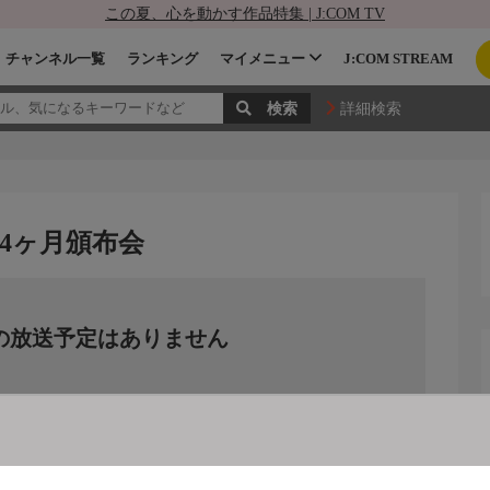
この夏、心を動かす作品特集 | J:COM TV
チャンネル一覧
ランキング
マイメニュー
J:COM STREAM
詳細検索
4ヶ月頒布会
の放送予定はありません