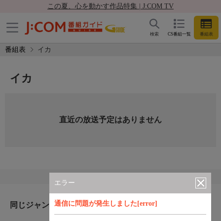
この夏、心を動かす作品特集 | J:COM TV
検索
CS番組一覧
番組表
番組表
イカ
イカ
直近の放送予定はありません
エラー
通信に問題が発生しました[error]
同じジャンルのおすすめ番組