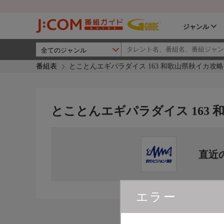
ジャンル
番組表
とことんエギパラダイス 163 和歌山県秋イカ攻略
とことんエギパラダイス 163
直近
エラー