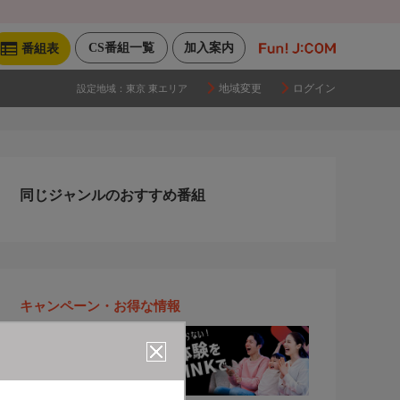
CS番組一覧
加入案内
番組表
地域変更
ログイン
設定地域：
東京 東エリア
同じジャンルのおすすめ番組
キャンペーン・お得な情報