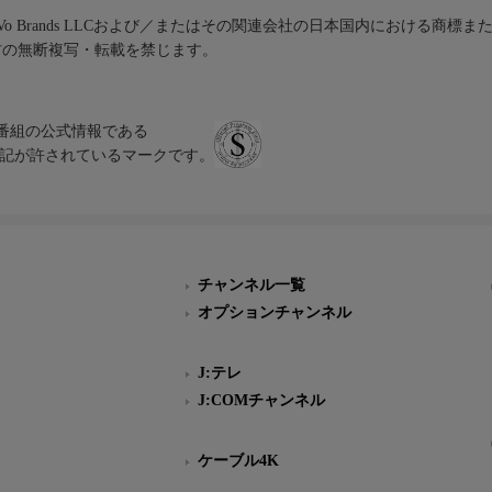
iVo Brands LLCおよび／またはその関連会社の日本国内における商標
材の無断複写・転載を禁じます。
、テレビ番組の公式情報である
スにのみ表記が許されているマークです。
チャンネル一覧
オプションチャンネル
J:テレ
J:COMチャンネル
ケーブル4K