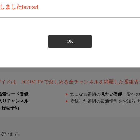
した[error]
OK
組ガイドは、J:COM TVで楽しめる全チャンネルを網羅した番組
検索ワード登録
気になる番組の
見たい番組
一覧への
入りチャンネル
登録した番組の最新情報をお知らせ
ト録画予約
ございます。