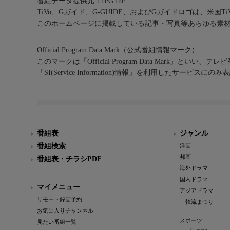
番組データ提供元：IPG Inc.
TiVo、Gガイド、G-GUIDE、およびGガイドロゴは、米国T
このホームページに掲載している記事・写真等あらゆる素
Official Program Data Mark（公式番組情報マーク）
このマークは「Official Program Data Mark」といい
「SI(Service Information)情報」を利用したサービ
番組表
ジャンル
番組検索
洋画
邦画
番組表・チラシPDF
海外ドラマ
国内ドラマ
マイメニュー
アジアドラマ
リモート録画予約
韓流まつり
お気に入りチャンネル
スポーツ
見たい番組一覧