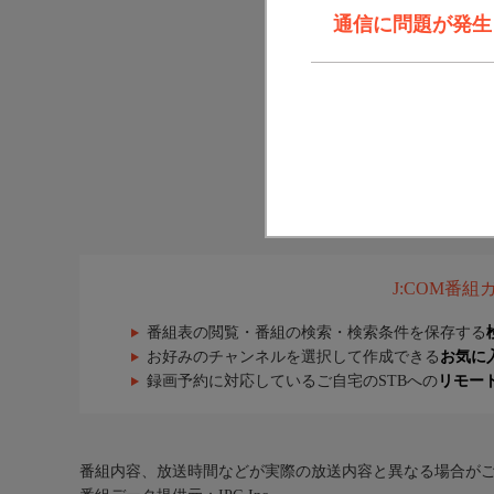
通信に問題が発生しま
J:COM番
番組表の閲覧・番組の検索・検索条件を保存する
お好みのチャンネルを選択して作成できる
お気に
録画予約に対応しているご自宅のSTBへの
リモー
番組内容、放送時間などが実際の放送内容と異なる場合が