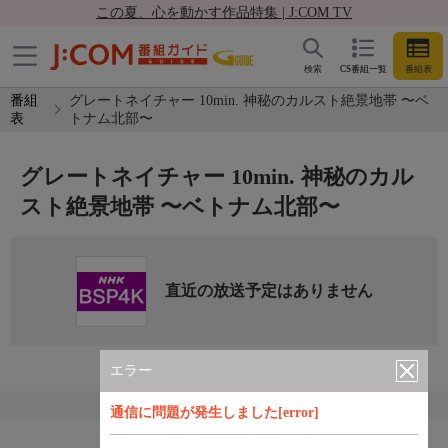
この夏、心を動かす作品特集 | J:COM TV
検索
CS番組一覧
番組表
番組
グレートネイチャー 10min. 神秘のカルスト絶景地帯 〜ベ
表
トナム北部〜
グレートネイチャー 10min. 神秘のカル
スト絶景地帯 〜ベトナム北部〜
直近の放送予定はありません
エラー
通信に問題が発生しました[error]