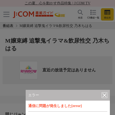
この夏、心を動かす作品特集 | J:COM TV
検索
CS番組一覧
番組表
番組表
M嬢束縛 追撃鬼イラマ&飲尿性交 乃木ちはる
M嬢束縛 追撃鬼イラマ&飲尿性交 乃木ち
はる
直近の放送予定はありません
エラー
通信に問題が発生しました[error]
同じジャンルのおすすめ番組