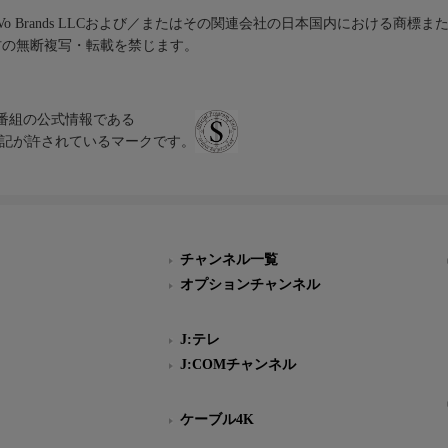
iVo Brands LLCおよび／またはその関連会社の日本国内における商標
材の無断複写・転載を禁じます。
、テレビ番組の公式情報である
スにのみ表記が許されているマークです。
チャンネル一覧
オプションチャンネル
J:テレ
J:COMチャンネル
ケーブル4K