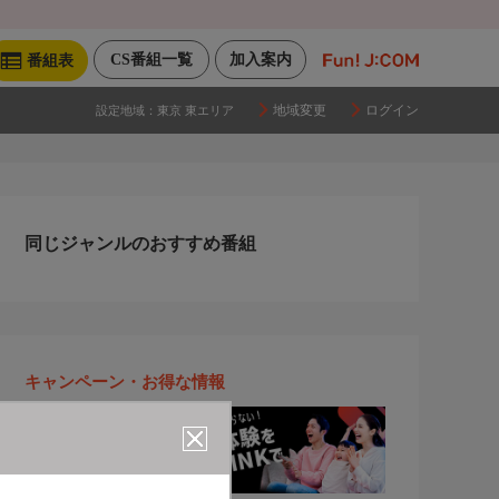
CS番組一覧
加入案内
番組表
地域変更
ログイン
設定地域：
東京 東エリア
同じジャンルのおすすめ番組
キャンペーン・お得な情報