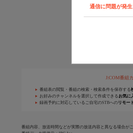
通信に問題が発生しま
J:COM番
番組表の閲覧・番組の検索・検索条件を保存する
お好みのチャンネルを選択して作成できる
お気に
録画予約に対応しているご自宅のSTBへの
リモー
番組内容、放送時間などが実際の放送内容と異なる場合が