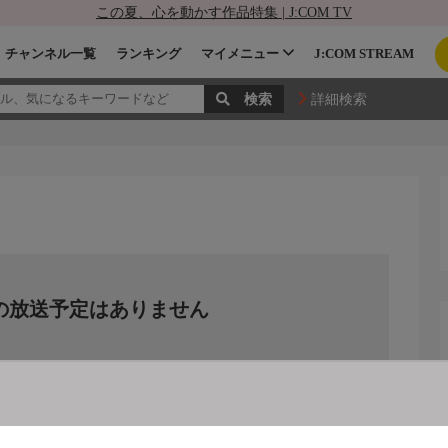
この夏、心を動かす作品特集 | J:COM TV
チャンネル一覧
ランキング
マイメニュー
J:COM STREAM
詳細検索
の放送予定はありません