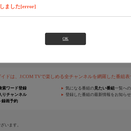
した[error]
OK
組ガイドは、J:COM TVで楽しめる全チャンネルを網羅した番組
検索ワード登録
気になる番組の
見たい番組
一覧への
入りチャンネル
登録した番組の最新情報をお知らせ
ト録画予約
ございます。