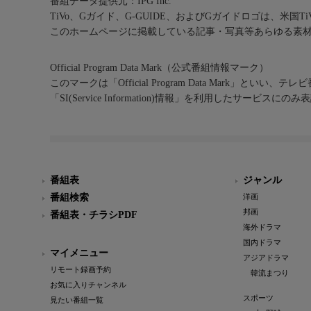
番組データ提供元：IPG Inc.
TiVo、Gガイド、G-GUIDE、およびGガイドロゴは、米国T
このホームページに掲載している記事・写真等あらゆる素
Official Program Data Mark（公式番組情報マーク）
このマークは「Official Program Data Mark」といい
「SI(Service Information)情報」を利用したサービ
番組表
ジャンル
番組検索
洋画
邦画
番組表・チラシPDF
海外ドラマ
国内ドラマ
マイメニュー
アジアドラマ
リモート録画予約
韓流まつり
お気に入りチャンネル
スポーツ
見たい番組一覧