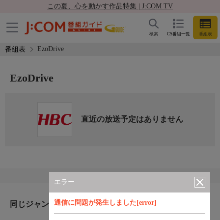
この夏、心を動かす作品特集 | J:COM TV
検索
CS番組一覧
番組表
EzoDrive
番組表
EzoDrive
直近の放送予定はありません
エラー
通信に問題が発生しました[error]
同じジャンルのおすすめ番組