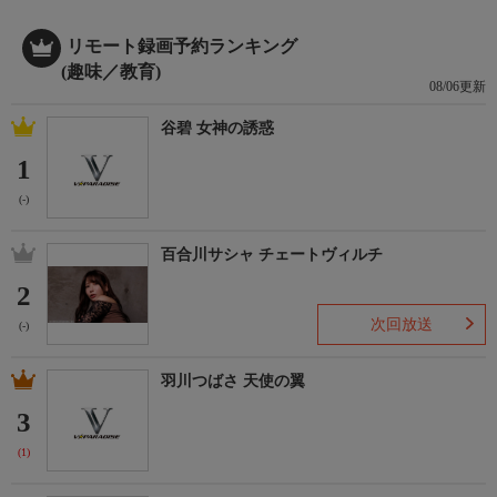
リモート録画予約ランキング
(趣味／教育)
08/06更新
谷碧 女神の誘惑
1
(-)
百合川サシャ チェートヴィルチ
2
次回放送
(-)
羽川つばさ 天使の翼
3
(1)