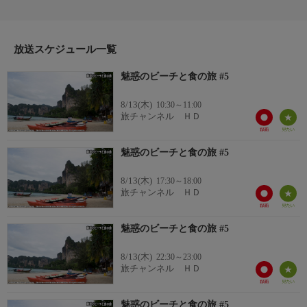
クションを紹介。タイでは地上400フィートの高さからジャン
プ、ホノルルの新鮮なマグロ、リオでのハンググライダー体験な
ど盛りだくさんでお届け。
放送スケジュール一覧
Episode 5 ハワイ ノースショア
魅惑のビーチと食の旅 #5
番組内容 2/2
今回はまずハワイ オアフ島のノースショアへ。100万ドルのサー
8/13(木)
10:30～11:00
フィンの大会やジューシーなジャンボシュリンプを楽しみ、その
旅チャンネル ＨＤ
後はメキシコのオアシス、コスメル島でシュノーケリングをし
て、ロブスターに舌鼓を打つ。
魅惑のビーチと食の旅 #5
（原題：Bikinis & Boardwalks (Season 2)）日本語字幕
8/13(木)
17:30～18:00
旅チャンネル ＨＤ
魅惑のビーチと食の旅 #5
8/13(木)
22:30～23:00
旅チャンネル ＨＤ
魅惑のビーチと食の旅 #5