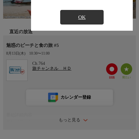
OK
直近の放送
魅惑のビーチと食の旅 #5
8月13日(木)
10:30〜11:00
Ch.764
旅チャンネル ＨＤ
カレンダー登録
番組詳細内容
もっと見る
番組内容 1/2
罪深いほどおいしい食事に、アドレナリンが出るスリル満点のア
クティビティ、世界で最もゴージャスなビーチや想定外のアトラ