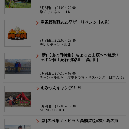
8月8日(土) 21:00～22:00
旅チャンネル ＨＤ
麻雀最強戦2025▽ザ・リベンジ【A卓】
8月8日(土) 22:00～23:40
テレ朝チャンネル２
[新]【山の日特集】ちょっと山頂へ〜絶景！ニ
ッポン低山紀行 弥彦山・高川山
8月9日(日) 07:15～09:00
チャンネル銀河 歴史ドラマ・サスペンス・日本のうた
えみつんキャンプ！ #1
8月9日(日) 12:00～12:30
MONDOTV HD
[新]のべ竿ノトビラ 5 高橋哲也×福江島の海