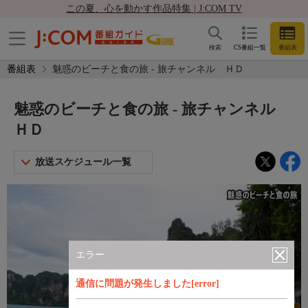
この夏、心を動かす作品特集 | J:COM TV
検索
CS番組一覧
番組表
番組表
魅惑のビーチと食の旅 - 旅チャンネル ＨＤ
魅惑のビーチと食の旅 - 旅チャンネル
ＨＤ
放送スケジュール一覧
エラー
通信に問題が発生しました[error]