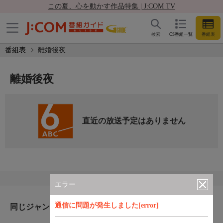
この夏、心を動かす作品特集 | J:COM TV
検索
CS番組一覧
番組表
番組表
離婚後夜
離婚後夜
直近の放送予定はありません
エラー
通信に問題が発生しました[error]
同じジャンルのおすすめ番組