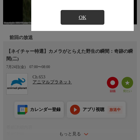
OK
前回の放送
【ネイチャー特選】カメラがとらえた野生の瞬間：奇跡の瞬
間(二)
7月24日(金)
07:00〜08:00
Ch.653
アニマルプラネット
カレンダー登録
アプリ視聴
放送中
番組詳細内容
もっと見る
番組詳細