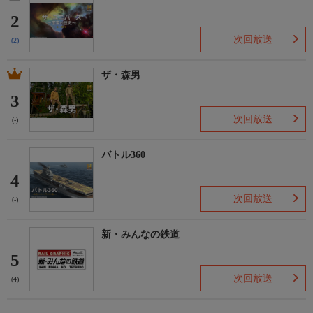
2
次回放送
(2)
ザ・森男
3
次回放送
(-)
バトル360
4
次回放送
(-)
新・みんなの鉄道
5
次回放送
(4)