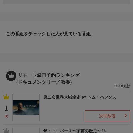
野生動物の映像作家トリスタン・ベイヤーとナチュラリストのヴ
ァネッサ・グラニックが、動物界で起きている奇跡的な最高の瞬
間を求めて世界中を旅する。果たして、2人は今回どのような奇
跡と出合うのだろうか？
この番組をチェックした人が見ている番組
リモート録画予約ランキング
(ドキュメンタリー／教養)
08/06更新
第二次世界大戦全史 by トム・ハンクス
1
次回放送
(1)
ザ・ユニバース〜宇宙の歴史〜S6