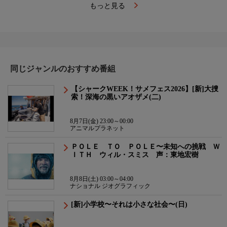
もっと見る
同じジャンルのおすすめ番組
【シャークWEEK！サメフェス2026】[新]大捜
索！深海の黒いアオザメ(二)
8月7日(金) 23:00～00:00
アニマルプラネット
ＰＯＬＥ ＴＯ ＰＯＬＥ〜未知への挑戦 Ｗ
ＩＴＨ ウィル・スミス 声：東地宏樹
8月8日(土) 03:00～04:00
ナショナル ジオグラフィック
[新]小学校〜それは小さな社会〜(日)