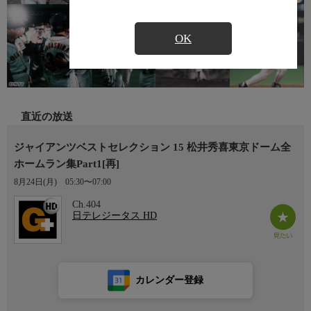
OK
直近の放送
ジャイアンツベストセレクション 15 松井秀喜東京ドーム全
ホームラン集Part1[再]
8月24日(月)
05:30〜07:00
Ch.404
日テレジータス HD
カレンダー登録