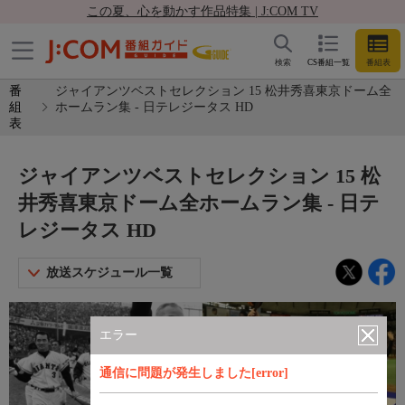
この夏、心を動かす作品特集 | J:COM TV
検索
CS番組一覧
番組表
番
ジャイアンツベストセレクション 15 松井秀喜東京ドーム全
組
ホームラン集 - 日テレジータス HD
表
ジャイアンツベストセレクション 15 松
井秀喜東京ドーム全ホームラン集 - 日テ
レジータス HD
放送スケジュール一覧
エラー
通信に問題が発生しました[error]