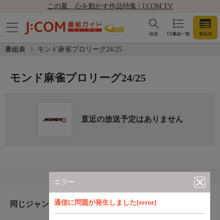
この夏、心を動かす作品特集 | J:COM TV
検索
CS番組一覧
番組表
番組表
モンド麻雀プロリーグ24/25
モンド麻雀プロリーグ24/25
直近の放送予定はありません
エラー
通信に問題が発生しました[error]
同じジャンルのおすすめ番組