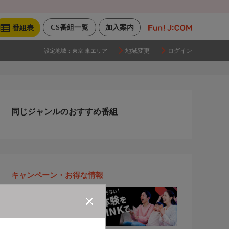
CS番組一覧
加入案内
番組表
地域変更
ログイン
設定地域：
東京 東エリア
同じジャンルのおすすめ番組
キャンペーン・お得な情報