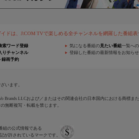
組ガイドは、J:COM TVで楽しめる全チャンネルを網羅した番組
検索ワード登録
気になる番組の
見たい番組
一覧への
入りチャンネル
登録した番組の最新情報をお知らせ
ト録画予約
ございます。
iVo Brands LLCおよび／またはその関連会社の日本国内における商標
材の無断複写・転載を禁じます。
、テレビ番組の公式情報である
スにのみ表記が許されているマークです。