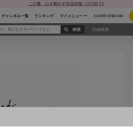
この夏、心を動かす作品特集 | J:COM TV
チャンネル一覧
ランキング
マイメニュー
J:COM STREAM
詳細検索