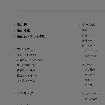
番組表
ジャンル
番組検索
洋画
邦画
番組表・チラシPDF
海外ドラマ
国内ドラマ
マイメニュー
アジアドラマ
リモート録画予約
韓流まつり
お気に入りチャンネル
スポーツ
見たい番組一覧
プロ野球
検索ワード登録
サッカー
番組お知らせメール
ゴルフ
マイ番組ページ
テニス
ランキング
アニメ・キッズ
ディズニー