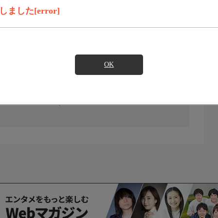
した[error]
OK
の放送予定はありません