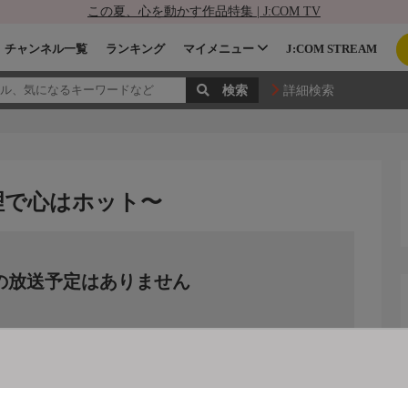
この夏、心を動かす作品特集 | J:COM TV
チャンネル一覧
ランキング
マイメニュー
J:COM STREAM
詳細検索
料理で心はホット〜
の放送予定はありません