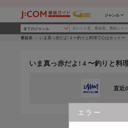
ジャンル
番組表
いま真っ赤だよ! 4 〜釣りと料理で心はホット〜
いま真っ赤だよ! 4 〜釣りと
直近
エラー