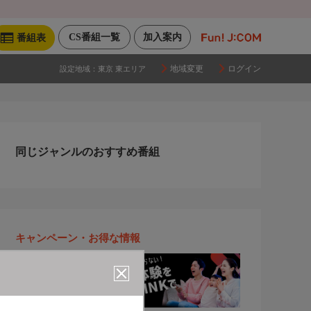
CS番組一覧
加入案内
番組表
地域変更
ログイン
設定地域：
東京 東エリア
同じジャンルのおすすめ番組
キャンペーン・お得な情報