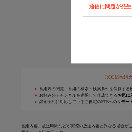
通信に問題が発生しま
J:COM番
番組表の閲覧・番組の検索・検索条件を保存する
お好みのチャンネルを選択して作成できる
お気に
録画予約に対応しているご自宅のSTBへの
リモー
番組内容、放送時間などが実際の放送内容と異なる場合が