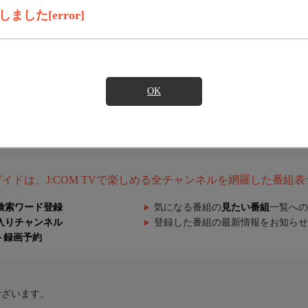
した[error]
OK
組ガイドは、J:COM TVで楽しめる全チャンネルを網羅した番組
検索ワード登録
気になる番組の
見たい番組
一覧への
入りチャンネル
登録した番組の最新情報をお知らせ
ト録画予約
ございます。