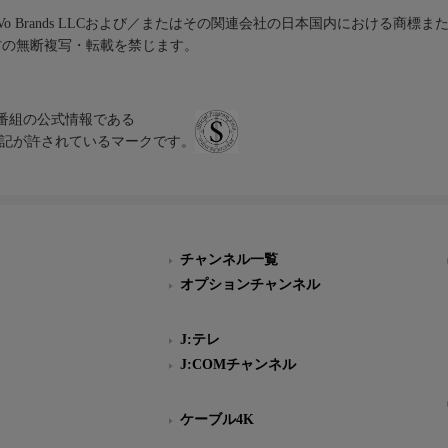
iVo Brands LLCおよび／またはその関連会社の日本国内における商標
材の無断複写・転載を禁じます。
、テレビ番組の公式情報である
スにのみ表記が許されているマークです。
チャンネル一覧
オプションチャンネル
J:テレ
J:COMチャンネル
ケーブル4K