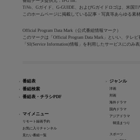
番組データ提供元：IPG Inc.
TiVo、Gガイド、G-GUIDE、およびGガイドロゴは、米国T
このホームページに掲載している記事・写真等あらゆる素
Official Program Data Mark（公式番組情報マーク）
このマークは「Official Program Data Mark」といい
「SI(Service Information)情報」を利用したサービ
番組表
ジャンル
番組検索
洋画
邦画
番組表・チラシPDF
海外ドラマ
国内ドラマ
マイメニュー
アジアドラマ
リモート録画予約
韓流まつり
お気に入りチャンネル
スポーツ
見たい番組一覧