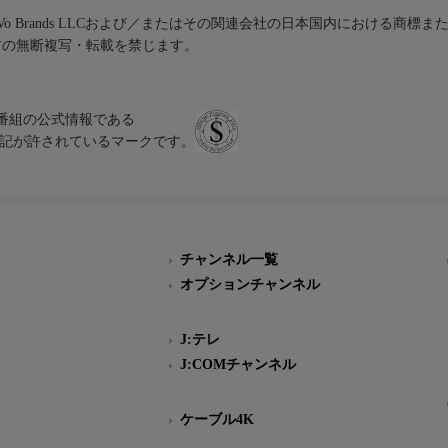
iVo Brands LLCおよび／またはその関連会社の日本国内における商標
材の無断複写・転載を禁じます。
、テレビ番組の公式情報である
スにのみ表記が許されているマークです。
チャンネル一覧
オプションチャンネル
J:テレ
J:COMチャンネル
ケーブル4K