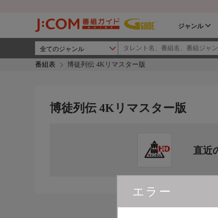
ジャンル
番組表
博徒列伝 4Kリマスター版
博徒列伝 4Kリマスター版
直近
エラー