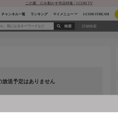
この夏、心を動かす作品特集 | J:COM TV
チャンネル一覧
ランキング
マイメニュー
J:COM STREAM
詳細検索
の放送予定はありません