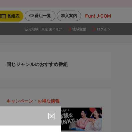
CS番組一覧
加入案内
番組表
地域変更
ログイン
設定地域：
東京 東エリア
同じジャンルのおすすめ番組
キャンペーン・お得な情報