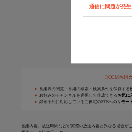
通信に問題が発生しま
J:COM番
番組表の閲覧・番組の検索・検索条件を保存する
お好みのチャンネルを選択して作成できる
お気に
録画予約に対応しているご自宅のSTBへの
リモー
番組内容、放送時間などが実際の放送内容と異なる場合が