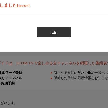
した[error]
OK
組ガイドは、J:COM TVで楽しめる全チャンネルを網羅した番組
検索ワード登録
気になる番組の
見たい番組
一覧への
入りチャンネル
登録した番組の最新情報をお知らせ
ト録画予約
ございます。