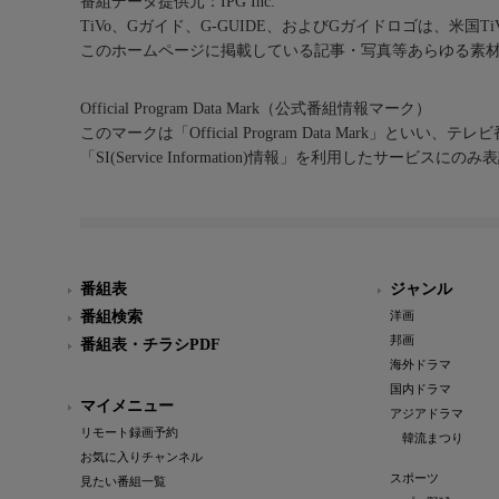
番組データ提供元：IPG Inc.
TiVo、Gガイド、G-GUIDE、およびGガイドロゴは、米国T
このホームページに掲載している記事・写真等あらゆる素
Official Program Data Mark（公式番組情報マーク）
このマークは「Official Program Data Mark」といい
「SI(Service Information)情報」を利用したサービ
番組表
ジャンル
番組検索
洋画
邦画
番組表・チラシPDF
海外ドラマ
国内ドラマ
マイメニュー
アジアドラマ
リモート録画予約
韓流まつり
お気に入りチャンネル
スポーツ
見たい番組一覧