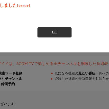
した[error]
OK
組ガイドは、J:COM TVで楽しめる全チャンネルを網羅した番組
検索ワード登録
気になる番組の
見たい番組
一覧への
入りチャンネル
登録した番組の最新情報をお知らせ
ト録画予約
ございます。