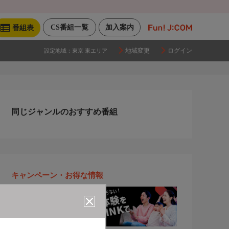
CS番組一覧
加入案内
番組表
地域変更
ログイン
設定地域：
東京 東エリア
同じジャンルのおすすめ番組
キャンペーン・お得な情報