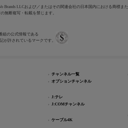
iVo Brands LLCおよび／またはその関連会社の日本国内における商標
材の無断複写・転載を禁じます。
、テレビ番組の公式情報である
スにのみ表記が許されているマークです。
チャンネル一覧
オプションチャンネル
J:テレ
J:COMチャンネル
ケーブル4K