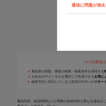
通信に問題が発生しま
J:COM番
番組表の閲覧・番組の検索・検索条件を保存する
お好みのチャンネルを選択して作成できる
お気に
録画予約に対応しているご自宅のSTBへの
リモー
番組内容、放送時間などが実際の放送内容と異なる場合が