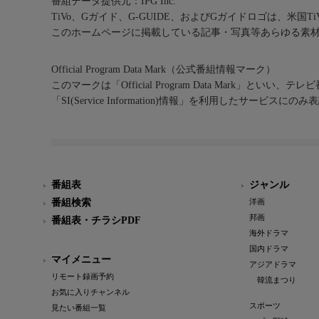
番組データ提供元：IPG Inc.
TiVo、Gガイド、G-GUIDE、およびGガイドロゴは、米国T
このホームページに掲載している記事・写真等あらゆる素
Official Program Data Mark（公式番組情報マーク）
このマークは「Official Program Data Mark」といい
「SI(Service Information)情報」を利用したサービ
番組表
ジャンル
番組検索
洋画
邦画
番組表・チラシPDF
海外ドラマ
国内ドラマ
マイメニュー
アジアドラマ
リモート録画予約
韓流まつり
お気に入りチャンネル
スポーツ
見たい番組一覧