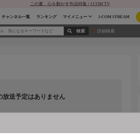
この夏、心を動かす作品特集 | J:COM TV
チャンネル一覧
ランキング
マイメニュー
J:COM STREAM
詳細検索
の放送予定はありません