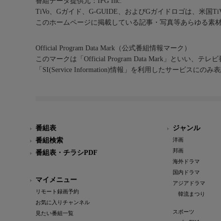
番組データ提供元：IPG Inc.
TiVo、Gガイド、G-GUIDE、およびGガイドロゴは、米国T
このホームページに掲載している記事・写真等あらゆる素
Official Program Data Mark（公式番組情報マーク）
このマークは「Official Program Data Mark」といい
「SI(Service Information)情報」を利用したサービ
番組表
ジャンル
番組検索
洋画
邦画
番組表・チラシPDF
海外ドラマ
国内ドラマ
マイメニュー
アジアドラマ
リモート録画予約
韓流まつり
お気に入りチャンネル
スポーツ
見たい番組一覧