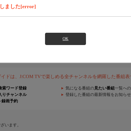
した[error]
OK
組ガイドは、J:COM TVで楽しめる全チャンネルを網羅した番組
検索ワード登録
気になる番組の
見たい番組
一覧への
入りチャンネル
登録した番組の最新情報をお知らせ
ト録画予約
ございます。