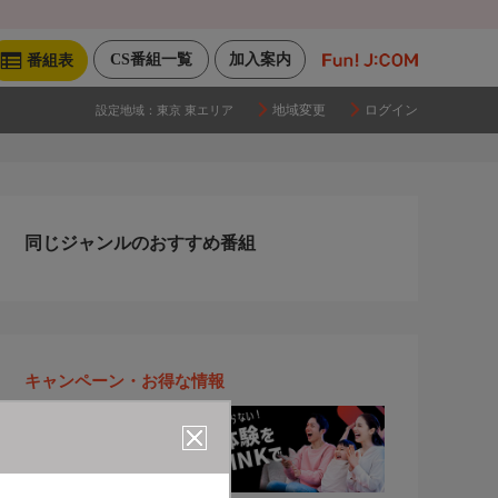
CS番組一覧
加入案内
番組表
地域変更
ログイン
設定地域：
東京 東エリア
同じジャンルのおすすめ番組
キャンペーン・お得な情報