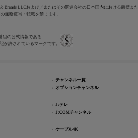
iVo Brands LLCおよび／またはその関連会社の日本国内における商標
材の無断複写・転載を禁じます。
、テレビ番組の公式情報である
スにのみ表記が許されているマークです。
チャンネル一覧
オプションチャンネル
J:テレ
J:COMチャンネル
ケーブル4K