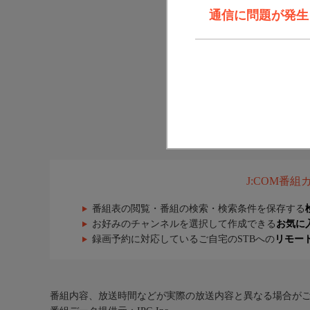
通信に問題が発生しま
J:COM番
番組表の閲覧・番組の検索・検索条件を保存する
お好みのチャンネルを選択して作成できる
お気に
録画予約に対応しているご自宅のSTBへの
リモー
番組内容、放送時間などが実際の放送内容と異なる場合が