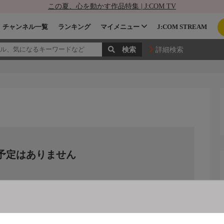
この夏、心を動かす作品特集 | J:COM TV
チャンネル一覧
ランキング
マイメニュー
J:COM STREAM
詳細検索
予定はありません