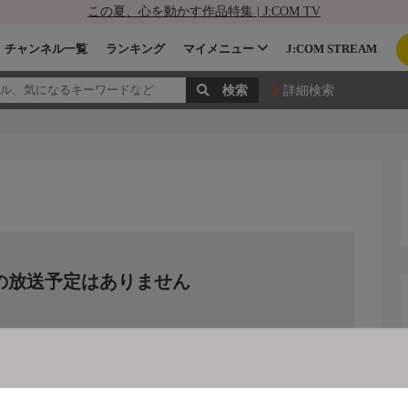
この夏、心を動かす作品特集 | J:COM TV
チャンネル一覧
ランキング
マイメニュー
J:COM STREAM
詳細検索
の放送予定はありません