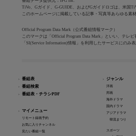
番組データ提供元：IPG Inc.
TiVo、Gガイド、G-GUIDE、およびGガイドロゴは、米国T
このホームページに掲載している記事・写真等あらゆる素
Official Program Data Mark（公式番組情報マーク）
このマークは「Official Program Data Mark」といい
「SI(Service Information)情報」を利用したサービ
番組表
ジャンル
番組検索
洋画
邦画
番組表・チラシPDF
海外ドラマ
国内ドラマ
マイメニュー
アジアドラマ
リモート録画予約
韓流まつり
お気に入りチャンネル
スポーツ
見たい番組一覧