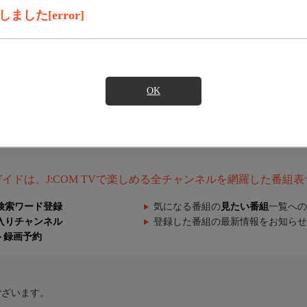
した[error]
OK
組ガイドは、J:COM TVで楽しめる全チャンネルを網羅した番組
検索ワード登録
気になる番組の
見たい番組
一覧への
入りチャンネル
登録した番組の最新情報をお知らせ
ト録画予約
ございます。