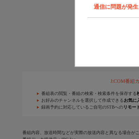
通信に問題が発生しま
J:COM番
番組表の閲覧・番組の検索・検索条件を保存する
お好みのチャンネルを選択して作成できる
お気に
録画予約に対応しているご自宅のSTBへの
リモー
番組内容、放送時間などが実際の放送内容と異なる場合が