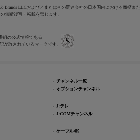
iVo Brands LLCおよび／またはその関連会社の日本国内における商標
材の無断複写・転載を禁じます。
、テレビ番組の公式情報である
スにのみ表記が許されているマークです。
チャンネル一覧
オプションチャンネル
J:テレ
J:COMチャンネル
ケーブル4K