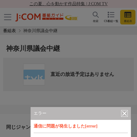
この夏、心を動かす作品特集 | J:COM TV
検索
CS番組一覧
番組表
番組表
神奈川県議会中継
神奈川県議会中継
直近の放送予定はありません
エラー
通信に問題が発生しました[error]
同じジャンルのおすすめ番組