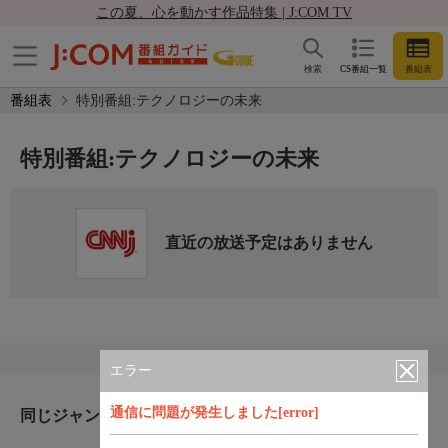
この夏、心を動かす作品特集 | J:COM TV
検索
CS番組一覧
番組表
番組表
特別番組:テクノロジーの未来
特別番組:テクノロジーの未来
直近の放送予定はありません
エラー
通信に問題が発生しました[error]
同じジャンルのおすすめ番組