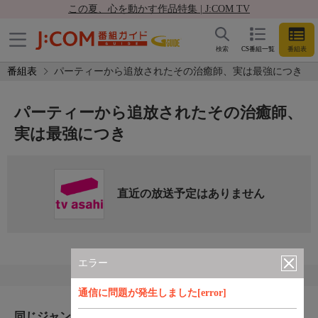
この夏、心を動かす作品特集 | J:COM TV
検索
CS番組一覧
番組表
番組表
パーティーから追放されたその治癒師、実は最強につき
パーティーから追放されたその治癒師、
実は最強につき
直近の放送予定はありません
エラー
通信に問題が発生しました[error]
同じジャンルのおすすめ番組