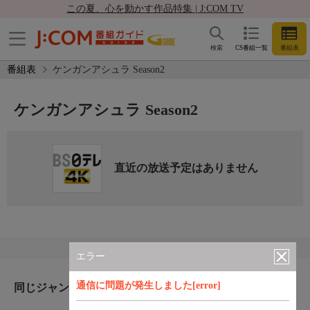
この夏、心を動かす作品特集 | J:COM TV
検索
CS番組一覧
番組表
番組表
ケンガンアシュラ Season2
ケンガンアシュラ Season2
直近の放送予定はありません
エラー
通信に問題が発生しました[error]
同じジャンルのおすすめ番組