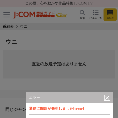
この夏、心を動かす作品特集 | J:COM TV
検索
CS番組一覧
番組表
番組表
ウニ
ウニ
直近の放送予定はありません
エラー
通信に問題が発生しました[error]
同じジャンルのおすすめ番組