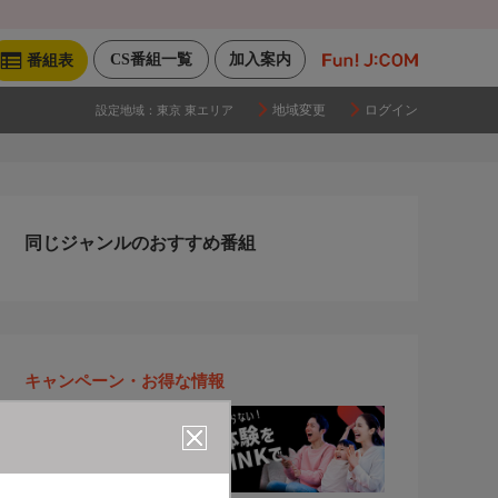
CS番組一覧
加入案内
番組表
地域変更
ログイン
設定地域：
東京 東エリア
同じジャンルのおすすめ番組
キャンペーン・お得な情報