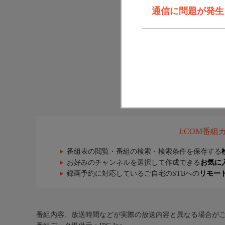
通信に問題が発生しま
J:COM番
番組表の閲覧・番組の検索・検索条件を保存する
お好みのチャンネルを選択して作成できる
お気に
録画予約に対応しているご自宅のSTBへの
リモー
番組内容、放送時間などが実際の放送内容と異なる場合が