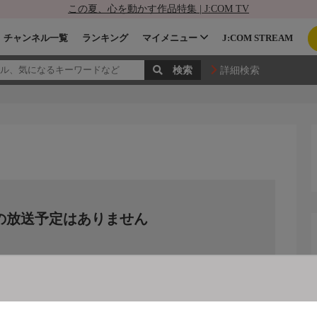
この夏、心を動かす作品特集 | J:COM TV
チャンネル一覧
ランキング
マイメニュー
J:COM STREAM
詳細検索
の放送予定はありません