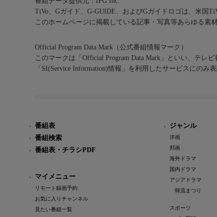
番組データ提供元：IPG Inc.
TiVo、Gガイド、G-GUIDE、およびGガイドロゴは、米国T
このホームページに掲載している記事・写真等あらゆる素
Official Program Data Mark（公式番組情報マーク）
このマークは「Official Program Data Mark」といい
「SI(Service Information)情報」を利用したサービ
番組表
ジャンル
番組検索
洋画
邦画
番組表・チラシPDF
海外ドラマ
国内ドラマ
マイメニュー
アジアドラマ
リモート録画予約
韓流まつり
お気に入りチャンネル
スポーツ
見たい番組一覧