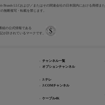
iVo Brands LLCおよび／またはその関連会社の日本国内における商標
材の無断複写・転載を禁じます。
、テレビ番組の公式情報である
スにのみ表記が許されているマークです。
チャンネル一覧
オプションチャンネル
J:テレ
J:COMチャンネル
ケーブル4K