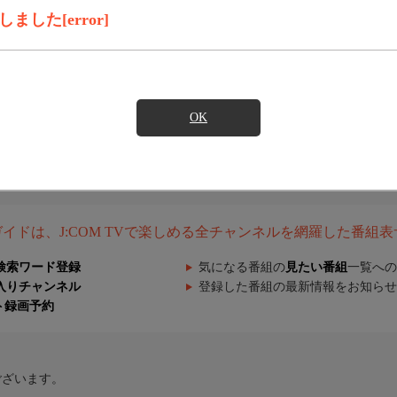
した[error]
OK
組ガイドは、J:COM TVで楽しめる全チャンネルを網羅した番組
検索ワード登録
気になる番組の
見たい番組
一覧への
入りチャンネル
登録した番組の最新情報をお知らせ
ト録画予約
ございます。