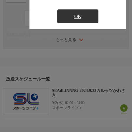
OK
カレンダー登録
番組詳細内容
もっと見る
24時間プロレス・格闘技専門チャンネル「サムライTV」から厳
選された番組をお届けします！
放送スケジュール一覧
SEAdLINNNG 2024.9.23カルッツかわさ
き
9/2(水)
02:00～04:00
スポーツライブ＋