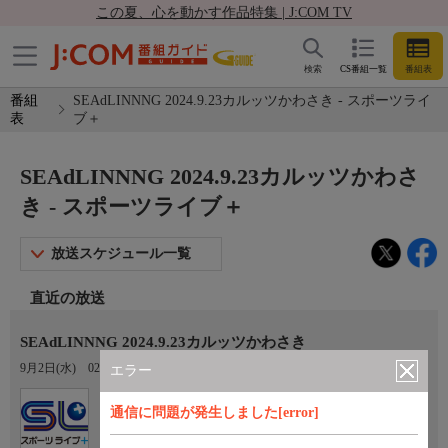
この夏、心を動かす作品特集 | J:COM TV
検索
CS番組一覧
番組表
番組
SEAdLINNNG 2024.9.23カルッツかわさき - スポーツライ
表
ブ＋
SEAdLINNNG 2024.9.23カルッツかわさ
き - スポーツライブ＋
放送スケジュール一覧
直近の放送
SEAdLINNNG 2024.9.23カルッツかわさき
9月2日(水)
02:00〜04:00
エラー
Ch.410
通信に問題が発生しました[error]
スポーツライブ＋