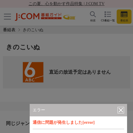
この夏、心を動かす作品特集 | J:COM TV
検索
CS番組一覧
番組表
番組表
きのこいぬ
きのこいぬ
直近の放送予定はありません
エラー
通信に問題が発生しました[error]
同じジャンルのおすすめ番組