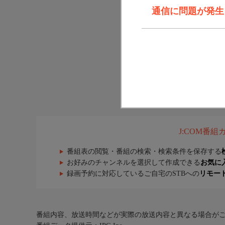
通信に問題が発生しま
J:COM番
番組表の閲覧・番組の検索・検索条件を保存する
お好みのチャンネルを選択して作成できる
お気に
録画予約に対応しているご自宅のSTBへの
リモー
番組内容、放送時間などが実際の放送内容と異なる場合が