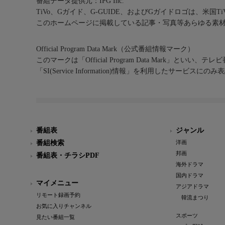
番組データ提供元：IPG Inc.
TiVo、Gガイド、G-GUIDE、およびGガイドロゴは、米国T
このホームページに掲載している記事・写真等あらゆる素
Official Program Data Mark（公式番組情報マーク）
このマークは「Official Program Data Mark」といい
「SI(Service Information)情報」を利用したサービ
番組表
ジャンル
番組検索
洋画
邦画
番組表・チラシPDF
海外ドラマ
国内ドラマ
マイメニュー
アジアドラマ
リモート録画予約
韓流まつり
お気に入りチャンネル
スポーツ
見たい番組一覧