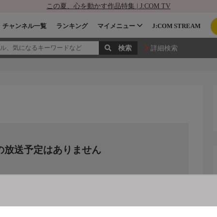
この夏、心を動かす作品特集 | J:COM TV
チャンネル一覧
ランキング
マイメニュー
J:COM STREAM
詳細検索
の放送予定はありません