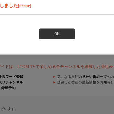
した[error]
OK
組ガイドは、J:COM TVで楽しめる全チャンネルを網羅した番組
検索ワード登録
気になる番組の
見たい番組
一覧への
入りチャンネル
登録した番組の最新情報をお知らせ
ト録画予約
ございます。