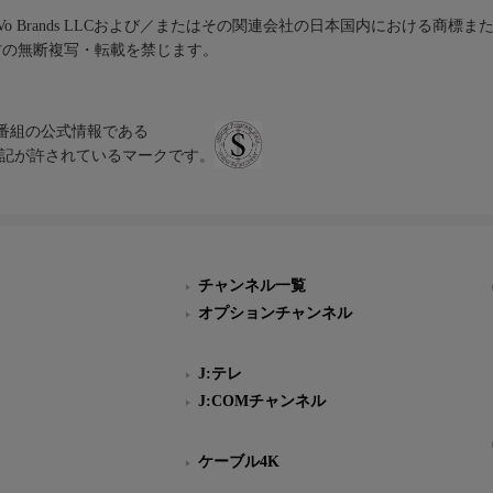
iVo Brands LLCおよび／またはその関連会社の日本国内における商標
材の無断複写・転載を禁じます。
、テレビ番組の公式情報である
スにのみ表記が許されているマークです。
チャンネル一覧
オプションチャンネル
J:テレ
J:COMチャンネル
ケーブル4K