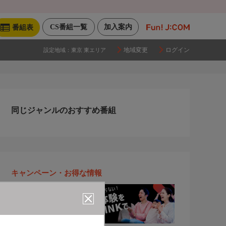
CS番組一覧
加入案内
番組表
地域変更
ログイン
設定地域：
東京 東エリア
同じジャンルのおすすめ番組
キャンペーン・お得な情報