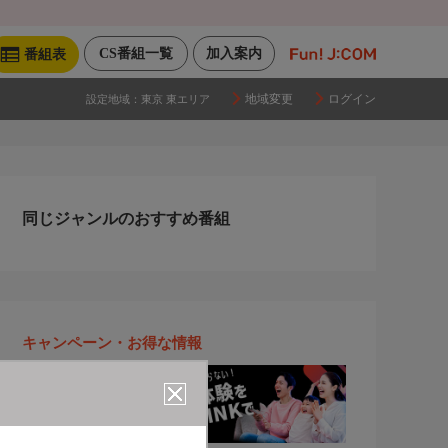
CS番組一覧
加入案内
番組表
地域変更
ログイン
設定地域：
東京 東エリア
同じジャンルのおすすめ番組
キャンペーン・お得な情報