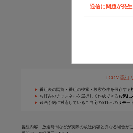
通信に問題が発生しま
J:COM番
番組表の閲覧・番組の検索・検索条件を保存する
お好みのチャンネルを選択して作成できる
お気に
録画予約に対応しているご自宅のSTBへの
リモー
番組内容、放送時間などが実際の放送内容と異なる場合が