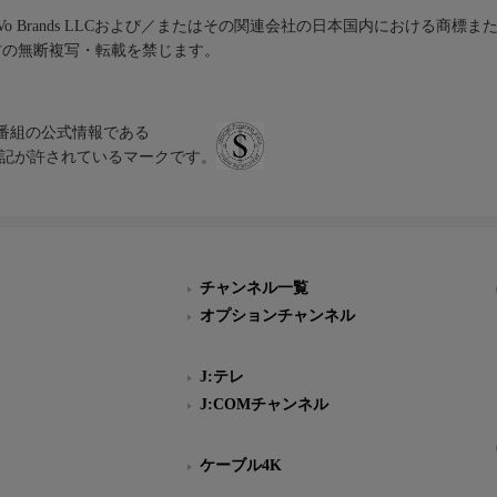
iVo Brands LLCおよび／またはその関連会社の日本国内における商標
材の無断複写・転載を禁じます。
、テレビ番組の公式情報である
スにのみ表記が許されているマークです。
チャンネル一覧
オプションチャンネル
J:テレ
J:COMチャンネル
ケーブル4K