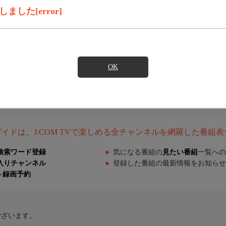
した[error]
OK
組ガイドは、J:COM TVで楽しめる全チャンネルを網羅した番組
検索ワード登録
気になる番組の
見たい番組
一覧への
入りチャンネル
登録した番組の最新情報をお知らせ
ト録画予約
ございます。