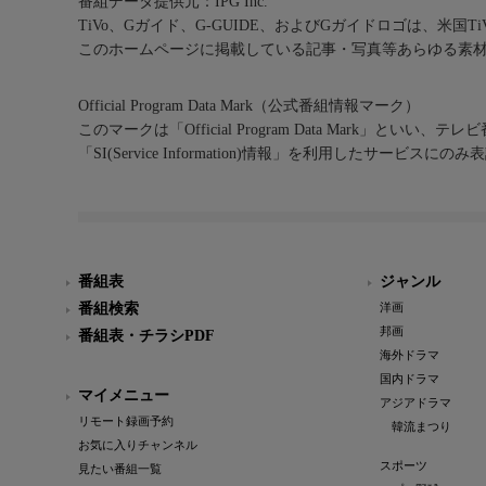
番組データ提供元：IPG Inc.
TiVo、Gガイド、G-GUIDE、およびGガイドロゴは、米国T
このホームページに掲載している記事・写真等あらゆる素
Official Program Data Mark（公式番組情報マーク）
このマークは「Official Program Data Mark」といい
「SI(Service Information)情報」を利用したサービ
番組表
ジャンル
番組検索
洋画
邦画
番組表・チラシPDF
海外ドラマ
国内ドラマ
マイメニュー
アジアドラマ
リモート録画予約
韓流まつり
お気に入りチャンネル
スポーツ
見たい番組一覧