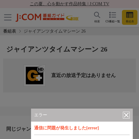
この夏、心を動かす作品特集 | J:COM TV
検索
CS番組一覧
番組表
番組表
ジャイアンツタイムマシーン 26
ジャイアンツタイムマシーン 26
直近の放送予定はありません
エラー
通信に問題が発生しました[error]
同じジャンルのおすすめ番組