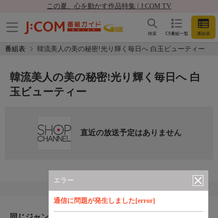
この夏、心を動かす作品特集 | J:COM TV
検索
CS番組一覧
番組表
番組表
韓流美人の美の秘密!光り輝く毎日へ 白玉ビューティー
韓流美人の美の秘密!光り輝く毎日へ 白
玉ビューティー
直近の放送予定はありません
エラー
通信に問題が発生しました[error]
同じジャンルのおすすめ番組