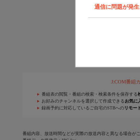
通信に問題が発生しま
J:COM番
番組表の閲覧・番組の検索・検索条件を保存する
お好みのチャンネルを選択して作成できる
お気に
録画予約に対応しているご自宅のSTBへの
リモー
番組内容、放送時間などが実際の放送内容と異なる場合が