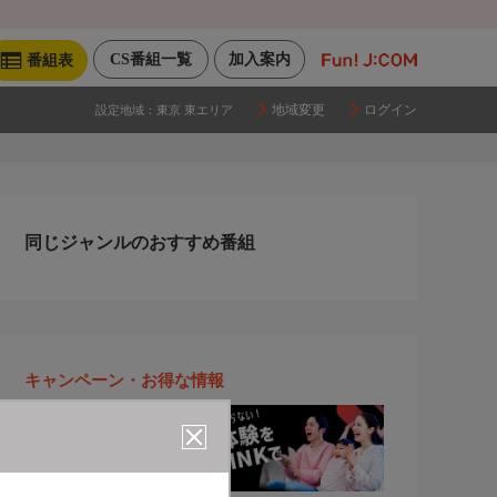
CS番組一覧
加入案内
番組表
地域変更
ログイン
設定地域：
東京 東エリア
同じジャンルのおすすめ番組
キャンペーン・お得な情報