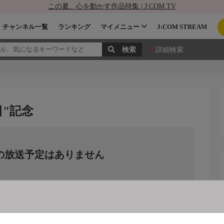
この夏、心を動かす作品特集 | J:COM TV
チャンネル一覧
ランキング
マイメニュー
J:COM STREAM
詳細検索
日"記念
の放送予定はありません