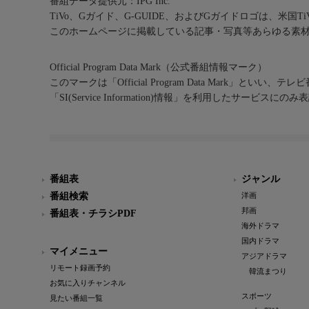
番組データ提供元：IPG Inc.
TiVo、Gガイド、G-GUIDE、およびGガイドロゴは、米国T
このホームページに掲載している記事・写真等あらゆる素
Official Program Data Mark（公式番組情報マーク）
このマークは「Official Program Data Mark」といい
「SI(Service Information)情報」を利用したサービ
番組表
ジャンル
番組検索
洋画
邦画
番組表・チラシPDF
海外ドラマ
国内ドラマ
マイメニュー
アジアドラマ
リモート録画予約
韓流まつり
お気に入りチャンネル
スポーツ
見たい番組一覧