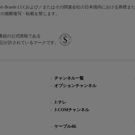
iVo Brands LLCおよび／またはその関連会社の日本国内における商標
材の無断複写・転載を禁じます。
、テレビ番組の公式情報である
スにのみ表記が許されているマークです。
チャンネル一覧
オプションチャンネル
J:テレ
J:COMチャンネル
ケーブル4K