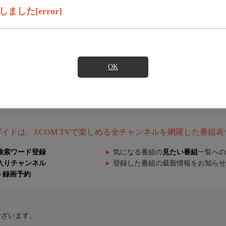
した[error]
OK
組ガイドは、J:COM TVで楽しめる全チャンネルを網羅した番組
検索ワード登録
気になる番組の
見たい番組
一覧への
入りチャンネル
登録した番組の最新情報をお知らせ
ト録画予約
ございます。