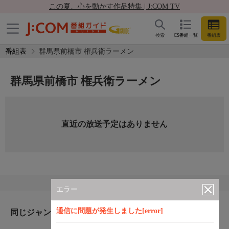
この夏、心を動かす作品特集 | J:COM TV
検索
CS番組一覧
番組表
番組表
群馬県前橋市 権兵衛ラーメン
群馬県前橋市 権兵衛ラーメン
直近の放送予定はありません
エラー
通信に問題が発生しました[error]
同じジャンルのおすすめ番組