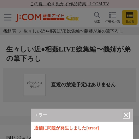
この夏、心を動かす作品特集 | J:COM TV
検索
CS番組一覧
番組表
番組表
生々しい近●相姦LIVE総集編〜義姉が弟の筆下ろし
生々しい近●相姦LIVE総集編〜義姉が弟
の筆下ろし
直近の放送予定はありません
エラー
通信に問題が発生しました[error]
同じジャンルのおすすめ番組