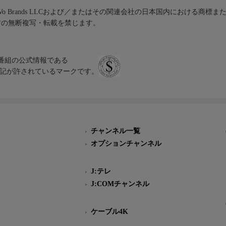
iVo Brands LLCおよび／またはその関連会社の日本国内における商標
材の無断複写・転載を禁じます。
、テレビ番組の公式情報である
スにのみ表記が許されているマークです。
チャンネル一覧
オプションチャンネル
J:テレ
J:COMチャンネル
ケーブル4K