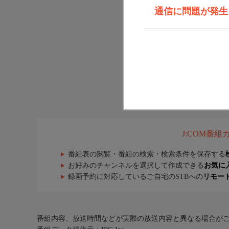
通信に問題が発生しま
J:COM番
番組表の閲覧・番組の検索・検索条件を保存する
お好みのチャンネルを選択して作成できる
お気に
録画予約に対応しているご自宅のSTBへの
リモー
番組内容、放送時間などが実際の放送内容と異なる場合が