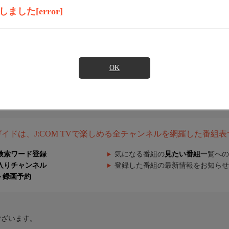
した[error]
OK
組ガイドは、J:COM TVで楽しめる全チャンネルを網羅した番組
検索ワード登録
気になる番組の
見たい番組
一覧への
入りチャンネル
登録した番組の最新情報をお知らせ
ト録画予約
ございます。