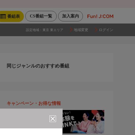
CS番組一覧
加入案内
番組表
地域変更
ログイン
設定地域：
東京 東エリア
同じジャンルのおすすめ番組
キャンペーン・お得な情報