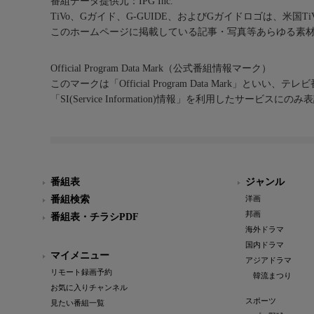
番組データ提供元：IPG Inc.
TiVo、Gガイド、G-GUIDE、およびGガイドロゴは、米国T
このホームページに掲載している記事・写真等あらゆる素
Official Program Data Mark（公式番組情報マーク）
このマークは「Official Program Data Mark」といい
「SI(Service Information)情報」を利用したサービ
番組表
ジャンル
番組検索
洋画
邦画
番組表・チラシPDF
海外ドラマ
国内ドラマ
マイメニュー
アジアドラマ
リモート録画予約
韓流まつり
お気に入りチャンネル
スポーツ
見たい番組一覧