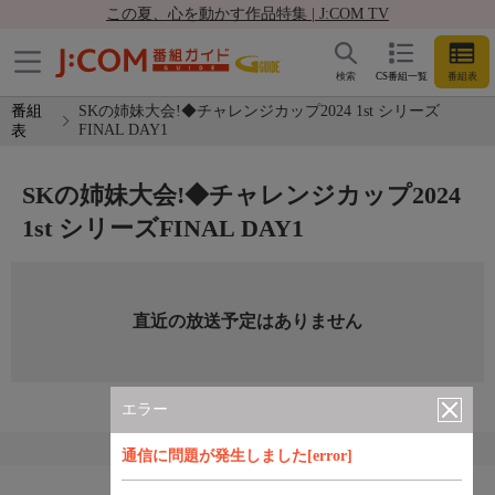
この夏、心を動かす作品特集 | J:COM TV
検索
CS番組一覧
番組表
番組
SKの姉妹大会!◆チャレンジカップ2024 1st シリーズ
FINAL DAY1
表
SKの姉妹大会!◆チャレンジカップ2024
1st シリーズFINAL DAY1
直近の放送予定はありません
エラー
通信に問題が発生しました[error]