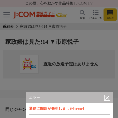
この夏、心を動かす作品特集 | J:COM TV
検索
CS番組一覧
番組表
番組表
家政婦は見た!14 ▼市原悦子
家政婦は見た!14 ▼市原悦子
直近の放送予定はありません
エラー
通信に問題が発生しました[error]
同じジャンルのおすすめ番組