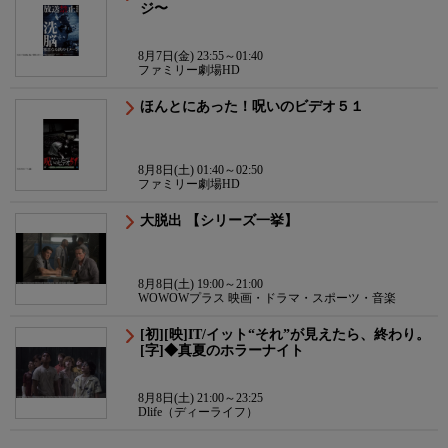
ジ〜
8月7日(金) 23:55～01:40
ファミリー劇場HD
ほんとにあった！呪いのビデオ５１
8月8日(土) 01:40～02:50
ファミリー劇場HD
大脱出 【シリーズ一挙】
8月8日(土) 19:00～21:00
WOWOWプラス 映画・ドラマ・スポーツ・音楽
[初][映]IT/イット“それ”が見えたら、終わり。
[字]◆真夏のホラーナイト
8月8日(土) 21:00～23:25
Dlife（ディーライフ）