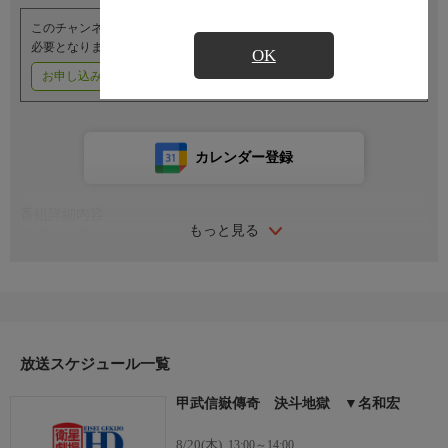
このチャンネルのご視聴には、オプションチャンネル(有料)のご契約が
必要となります。
OK
お申し込みはこちら
ご利用料金はこちら
カレンダー登録
番組詳細内容
もっと見る
監督・出演
監督：冬島泰三
原作：野村胡堂
脚本：松浦健郎
音楽：小杉太一郎
出演：名和宏、美多川光子、河野秋武
放送スケジュール一覧
中川晴彦、澤村國太郎、利根はる恵
相馬幸子、永井柳太郎、坂東好太郎
甲武信嶽傳奇 決斗地獄 ▼名和宏
番組内容
◆衛星劇場シアター◆
8/20(木)
13:00～14:00