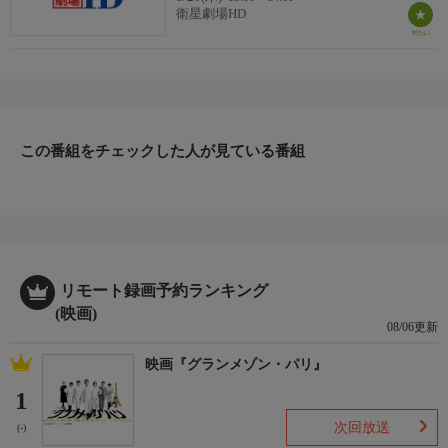
甲武信嶽をめざして田村吉兵衛、吉六父子の一群が急ぐ。それを
衛星劇場HD
追う伊太郎、お美乃たち一行。久助、文七を殺した武田菱の正体
が吉六であることを知った伊太郎とお美乃にとっては父親を殺し
た共通の仇でもあった。甲武信嶽でついに田村父子の一群、武田
の残党である信玄村の野武士たち。そして伊太郎たちが相まみえ
ることとなった。そして、甲武信嶽の秘密を解く者は果たして誰
だったのか…。
この番組をチェックした人が見ている番組
お知らせ
この作品は「クローズドキャプション放送」となっております。
リモコンの字幕ボタンを押すことで、任意に字幕の表示／非表示
を切り替えることができます。
リモート録画予約ランキング
(映画)
08/06更新
映画『グランメゾン・パリ』
1
次回放送
(-)