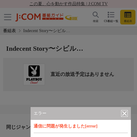
この夏、心を動かす作品特集 | J:COM TV
検索
CS番組一覧
番組表
番組表
Indecent Story〜シビル…
Indecent Story〜シビル…
直近の放送予定はありません
エラー
通信に問題が発生しました[error]
同じジャンルのおすすめ番組