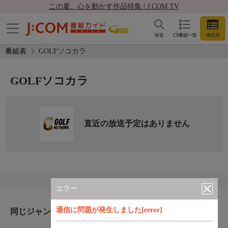
この夏、心を動かす作品特集 | J:COM TV
検索
CS番組一覧
番組表
番組表
GOLFソコカラ
GOLFソコカラ
直近の放送予定はありません
エラー
通信に問題が発生しました[error]
同じジャンルのおすすめ番組