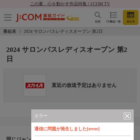
この夏、心を動かす作品特集 | J:COM TV
検索
CS番組一覧
番組表
番組表
2024 サロンパスレディスオープン 第2日
2024 サロンパスレディスオープン 第2
日
直近の放送予定はありません
エラー
通信に問題が発生しました[error]
同じジャンルのおすすめ番組