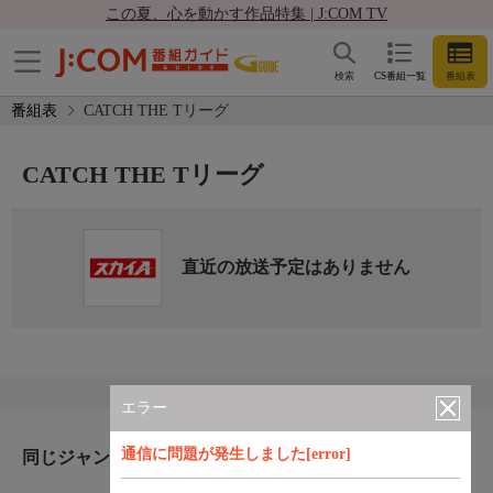
この夏、心を動かす作品特集 | J:COM TV
検索
CS番組一覧
番組表
番組表
CATCH THE Tリーグ
CATCH THE Tリーグ
直近の放送予定はありません
エラー
通信に問題が発生しました[error]
同じジャンルのおすすめ番組