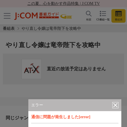
この夏、心を動かす作品特集 | J:COM TV
検索
CS番組一覧
番組表
番組表
やり直し令嬢は竜帝陛下を攻略中
やり直し令嬢は竜帝陛下を攻略中
直近の放送予定はありません
エラー
通信に問題が発生しました[error]
同じジャンルのおすすめ番組