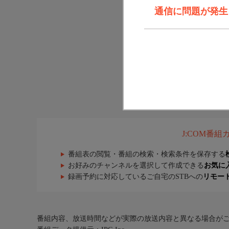
通信に問題が発生しま
J:COM番
番組表の閲覧・番組の検索・検索条件を保存する
お好みのチャンネルを選択して作成できる
お気に
録画予約に対応しているご自宅のSTBへの
リモー
番組内容、放送時間などが実際の放送内容と異なる場合が