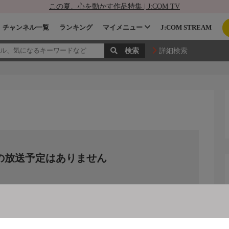
この夏、心を動かす作品特集 | J:COM TV
チャンネル一覧
ランキング
マイメニュー
J:COM STREAM
詳細検索
の放送予定はありません