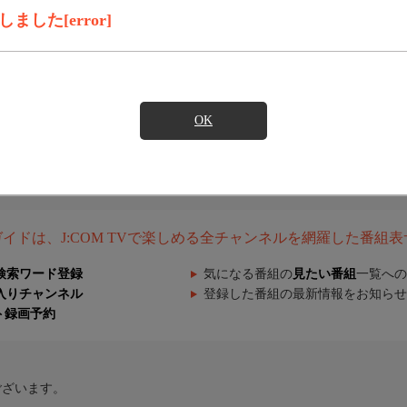
した[error]
OK
組ガイドは、J:COM TVで楽しめる全チャンネルを網羅した番組
検索ワード登録
気になる番組の
見たい番組
一覧への
入りチャンネル
登録した番組の最新情報をお知らせ
ト録画予約
ございます。