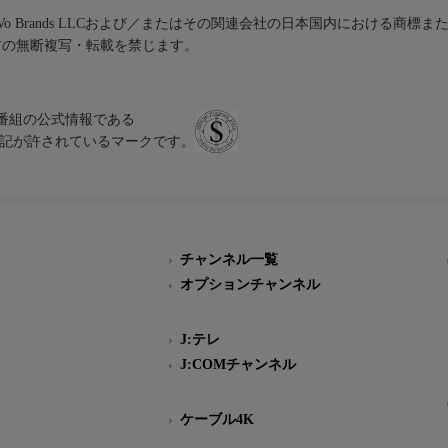
iVo Brands LLCおよび／またはその関連会社の日本国内における商標
材の無断複写・転載を禁じます。
、テレビ番組の公式情報である
スにのみ表記が許されているマークです。
チャンネル一覧
オプションチャンネル
J:テレ
J:COMチャンネル
ケーブル4K