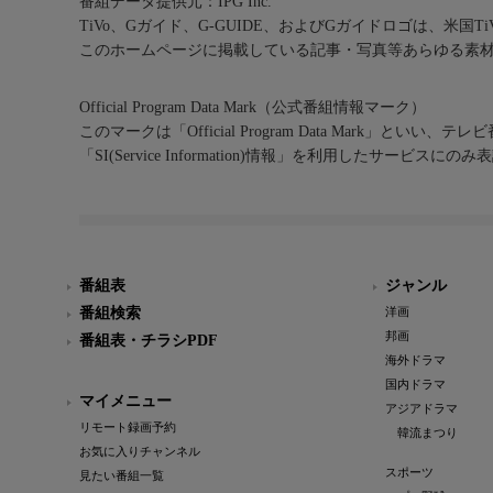
番組データ提供元：IPG Inc.
TiVo、Gガイド、G-GUIDE、およびGガイドロゴは、米国T
このホームページに掲載している記事・写真等あらゆる素
Official Program Data Mark（公式番組情報マーク）
このマークは「Official Program Data Mark」といい
「SI(Service Information)情報」を利用したサービ
番組表
ジャンル
番組検索
洋画
邦画
番組表・チラシPDF
海外ドラマ
国内ドラマ
マイメニュー
アジアドラマ
リモート録画予約
韓流まつり
お気に入りチャンネル
スポーツ
見たい番組一覧