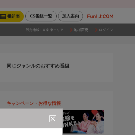
CS番組一覧
加入案内
番組表
地域変更
ログイン
設定地域：
東京 東エリア
同じジャンルのおすすめ番組
キャンペーン・お得な情報