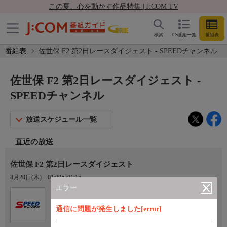
この夏、心を動かす作品特集 | J:COM TV
検索
CS番組一覧
番組表
番組表
佐世保 F2 第2日レースダイジェスト - SPEEDチャンネル
佐世保 F2 第2日レースダイジェスト -
SPEEDチャンネル
放送スケジュール一覧
直近の放送
佐世保 F2 第2日レースダイジェスト
8月20日(木)
01:00〜01:15
エラー
Ch.923
オプション
SPEEDチャンネル
通信に問題が発生しました[error]