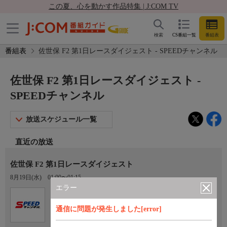
この夏、心を動かす作品特集 | J:COM TV
検索
CS番組一覧
番組表
番組表
佐世保 F2 第1日レースダイジェスト - SPEEDチャンネル
佐世保 F2 第1日レースダイジェスト -
SPEEDチャンネル
放送スケジュール一覧
直近の放送
佐世保 F2 第1日レースダイジェスト
8月19日(水)
01:00〜01:15
エラー
Ch.923
オプション
SPEEDチャンネル
通信に問題が発生しました[error]