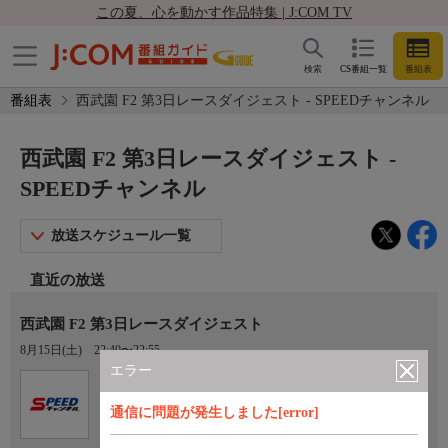
この夏、心を動かす作品特集 | J:COM TV
検索
CS番組一覧
番組表
番組表
西武園 F2 第3日レースダイジェスト - SPEEDチャンネル
西武園 F2 第3日レースダイジェスト -
SPEEDチャンネル
放送スケジュール一覧
直近の放送
西武園 F2 第3日レースダイジェスト
8月15日(土)
22:40〜22:55
エラー
Ch.923
オプション
SPEEDチャンネル
通信に問題が発生しました[error]