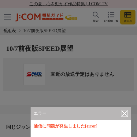
この夏、心を動かす作品特集 | J:COM TV
検索
CS番組一覧
番組表
番組表
10/7前夜版SPEED展望
10/7前夜版SPEED展望
直近の放送予定はありません
エラー
通信に問題が発生しました[error]
同じジャンルのおすすめ番組