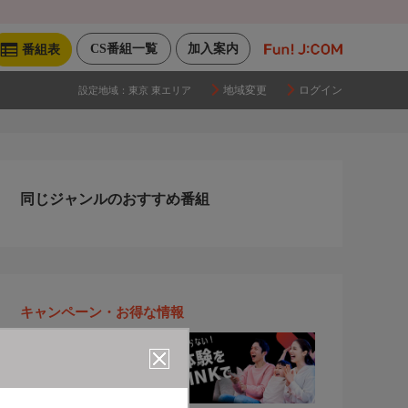
CS番組一覧
加入案内
番組表
地域変更
ログイン
設定地域：
東京 東エリア
同じジャンルのおすすめ番組
キャンペーン・お得な情報