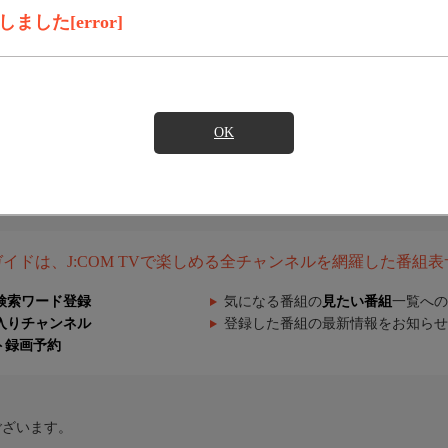
した[error]
OK
組ガイドは、J:COM TVで楽しめる全チャンネルを網羅した番組
検索ワード登録
気になる番組の
見たい番組
一覧への
入りチャンネル
登録した番組の最新情報をお知らせ
ト録画予約
ございます。