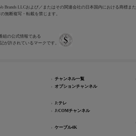
iVo Brands LLCおよび／またはその関連会社の日本国内における商標
材の無断複写・転載を禁じます。
、テレビ番組の公式情報である
スにのみ表記が許されているマークです。
チャンネル一覧
オプションチャンネル
J:テレ
J:COMチャンネル
ケーブル4K