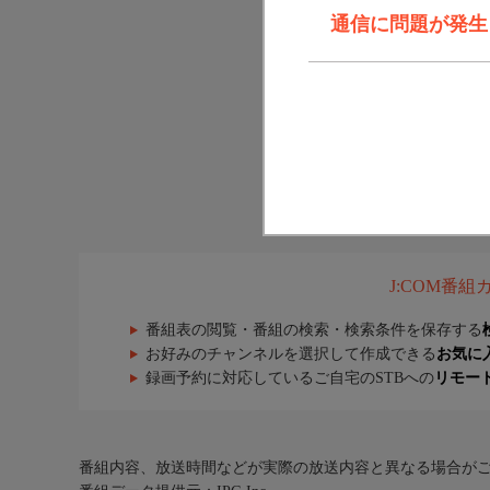
通信に問題が発生しま
J:COM番
番組表の閲覧・番組の検索・検索条件を保存する
お好みのチャンネルを選択して作成できる
お気に
録画予約に対応しているご自宅のSTBへの
リモー
番組内容、放送時間などが実際の放送内容と異なる場合が