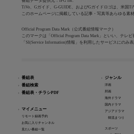
番組データ提供元：IPG Inc.
TiVo、Gガイド、G-GUIDE、およびGガイドロゴは、米国T
このホームページに掲載している記事・写真等あらゆる素
Official Program Data Mark（公式番組情報マーク）
このマークは「Official Program Data Mark」といい
「SI(Service Information)情報」を利用したサービ
番組表
ジャンル
番組検索
洋画
邦画
番組表・チラシPDF
海外ドラマ
国内ドラマ
マイメニュー
アジアドラマ
リモート録画予約
韓流まつり
お気に入りチャンネル
スポーツ
見たい番組一覧