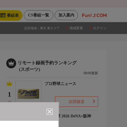
CS番組一覧
加入案内
番組表
地域変更
ログイン
設定地域：
東京 東エリア
リモート録画予約ランキング
(スポーツ)
08/06更新
プロ野球ニュース
1
次回放送
(1)
プロ野球 2026 DeNA×阪神
2