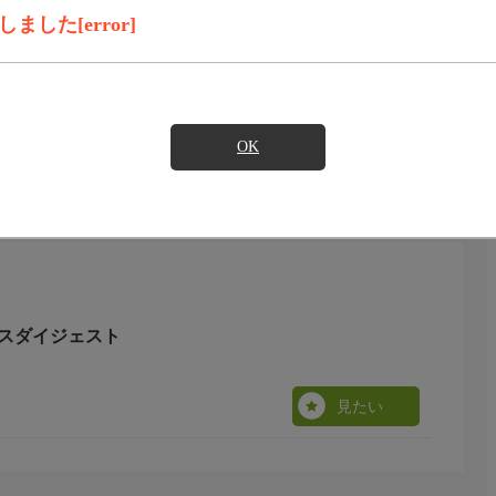
見たい
した[error]
)のご契約が必要となります。
OK
レースダイジェスト
見たい