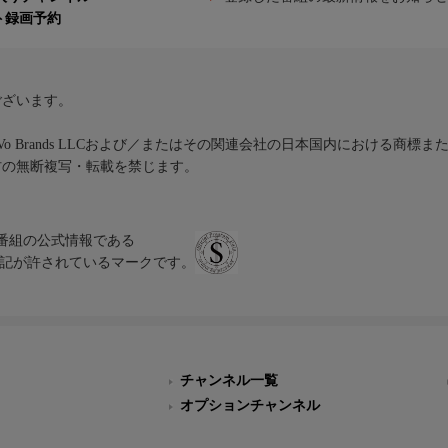
ト録画予約
ございます。
iVo Brands LLCおよび／またはその関連会社の日本国内における商標
材の無断複写・転載を禁じます。
、テレビ番組の公式情報である
スにのみ表記が許されているマークです。
チャンネル一覧
オプションチャンネル