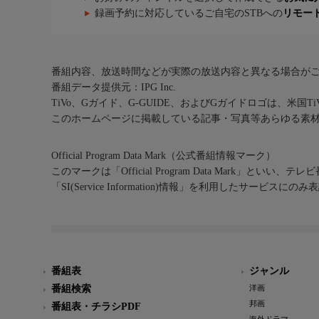
録画予約に対応しているご自宅のSTBへの
リモー
番組内容、放送時間などが実際の放送内容と異なる場合が
番組データ提供元：IPG Inc.
TiVo、Gガイド、G-GUIDE、およびGガイドロゴは、米国T
このホームページに掲載している記事・写真等あらゆる素
Official Program Data Mark（公式番組情報マーク）
このマークは「Official Program Data Mark」といい
「SI(Service Information)情報」を利用したサービ
番組表
ジャンル
番組検索
洋画
邦画
番組表・チラシPDF