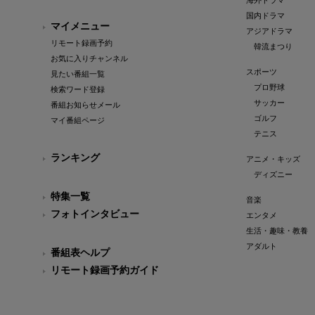
海外ドラマ
国内ドラマ
マイメニュー
アジアドラマ
リモート録画予約
韓流まつり
お気に入りチャンネル
スポーツ
見たい番組一覧
プロ野球
検索ワード登録
サッカー
番組お知らせメール
ゴルフ
マイ番組ページ
テニス
ランキング
アニメ・キッズ
ディズニー
特集一覧
音楽
フォトインタビュー
エンタメ
生活・趣味・教養
アダルト
番組表ヘルプ
リモート録画予約ガイド